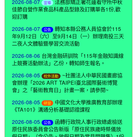
2026-08-07
法務部矯正署花蓮看守所中秋
宣導
佳節自營作業食品科產品型錄及訂購單各1份,歡
迎訂購
2026-08-07
轉知本縣公務人員協會於115
公告
年9月12日（六）至9月14日（一）辦理南投三天
二夜人文體驗暨學習交流活動
2026-08-06
台灣金融研訓院「115年金融知識線
上競賽活動辦法」乙份，轉知師生報名。
2026-08-05
~社團法人中華民國畫廊協
校外活動
會辦理「2026 ART TAIPEI臺北國際藝術博覽
會」之「藝術教育日」計畫一案，請參閱~
2026-08-05
中國文化大學推廣教育部辦理
研習
《TA101》溝通分析基礎認證課程
2026-08-05
函轉行政院人事行政總處檢送
公告
原住民族委員會公告新版「原住民族歲時祭儀放
假日期」（含公告、放假日期及常見問題集）1份