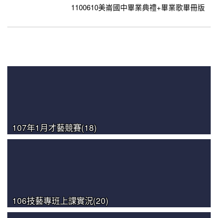
1100610美崙國中畢業典禮+畢業歌畢冊版
2017活力美崙-學校簡介
活動花絮
美崙的一天(原始版)
107年1月才藝競賽(18)
106技藝專班上課實況(20)