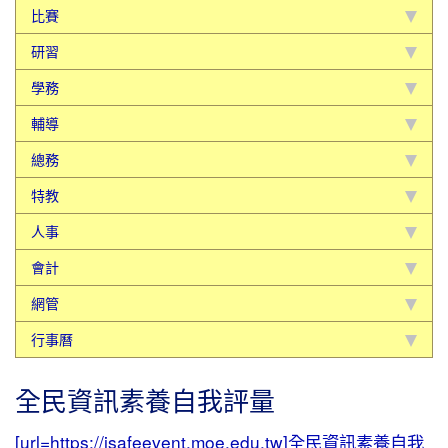
比賽
研習
學務
輔導
總務
特教
人事
會計
網管
行事曆
全民資訊素養自我評量
[url=https://isafeevent.moe.edu.tw]全民資訊素養自我