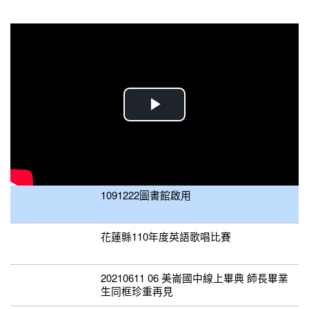
活動影片(建議以Google瀏覽器瀏覽)
更多影片在「校園連結/影音播放」
播
放
影
1091222圖書館啟用
片
花蓮縣110年度英語歌唱比賽
20210611 06 美崙國中線上畢典 師長畢業
生同框珍重再見