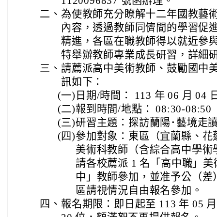
1120096837 號函辦理。
二、
為使教師充分瞭解十二年國教藝
內容，透過教師同儕間的學習促
精進，各區在職教師得以就近參
特舉辦教師專業成長研習，詳細
三、
請薦派高中美術教師、鼓勵國中
訊如下：
(一)
日期/時間： 113 年 06 月 04 日(
(二)
報到時間/地點： 08:30-08:
(三)
研習主題：探訪蘭陽･藝境走
(四)
參加對象：東區（宜蘭縣、花
美術科教師（含綜合高中學術
請各校薦派 1 名「高中職」
中」教師參加，並准予公（差
區請視情況自由報名參加。
四、
報名期限：即日起至 113 年 05 