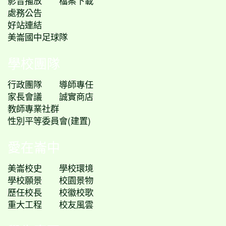
影音播放
檔案下載
處務公告
好站連結
美崙國中足球隊
學校團隊
行政團隊
導師專任
家長會議
誠實商店
教師專業社群
性別平等委員會(建置)
愛在崙中
美崙校史
學校環境
學校願景
校園景物
歷任校長
校徽校歌
重大工程
校友風雲