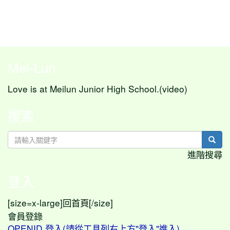
Mei-Lun
Love is at Meilun Junior High School.(video)
搜索
sear
進階搜尋
登入
[size=x-large]
[/size]
回首頁
會員登錄
OPENID 登入(請從工具列右上方"登入"進入)