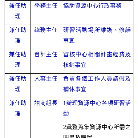
兼任助
學務主任
協助資源中心行政事務
理
兼任助
總務主任
研習活動場所維護、修繕
理
事宜
兼任助
會計主任
審核中心相關計畫經費及
理
核銷事宜
兼任助
人事主任
負責各個工作人員請假及
理
補休事宜
兼任助
諮商組長
1
辦理資源中心各項研習活
理
動
2
彙整蒐集資源中心所需之
圖書及購置