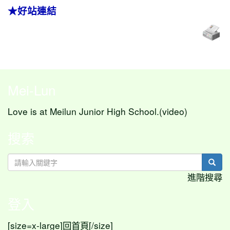
★好站連結
Mei-Lun
Love is at Meilun Junior High School.(video)
搜索
sear
進階搜尋
登入
[size=x-large]
[/size]
回首頁