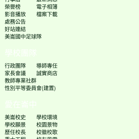
榮譽榜
電子相簿
影音播放
檔案下載
處務公告
好站連結
美崙國中足球隊
學校團隊
行政團隊
導師專任
家長會議
誠實商店
教師專業社群
性別平等委員會(建置)
愛在崙中
美崙校史
學校環境
學校願景
校園景物
歷任校長
校徽校歌