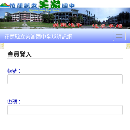
花蓮縣立美崙國中全球資訊網
Togg
會員登入
帳號：
密碼：