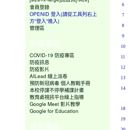
6
會員登錄
OPENID 登入(請從工具列右上
7
方"登入"進入)
8
管理區
9
防疫專區
10
COVID-19 防疫專區
11
防疫訊息
12
防疫影片
AILead 線上派卷
13
預防新冠病毒 個人教戰手冊
14
本校停課不停學補課計畫
教育處視訊平台線上指導
Google Meet 影片教學
18
Google for Education
19
校園連結
20