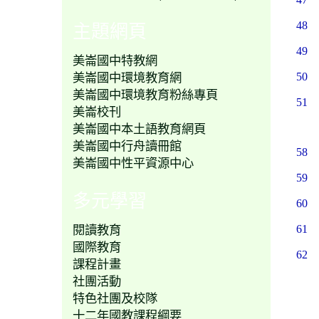
主題網頁
48
49
美崙國中特教網
美崙國中環境教育網
50
美崙國中環境教育粉絲專頁
51
美崙校刊
美崙國中本土語教育網頁
美崙國中行舟讀冊館
58
美崙國中性平資源中心
59
多元學習
60
閱讀教育
61
國際教育
62
課程計畫
社團活動
特色社團及校隊
十二年國教課程綱要