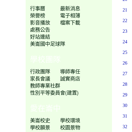
行事曆
最新消息
21
榮譽榜
電子相簿
22
影音播放
檔案下載
處務公告
23
好站連結
24
美崙國中足球隊
25
學校團隊
26
行政團隊
導師專任
27
家長會議
誠實商店
教師專業社群
28
性別平等委員會(建置)
29
愛在崙中
30
31
美崙校史
學校環境
學校願景
校園景物
32