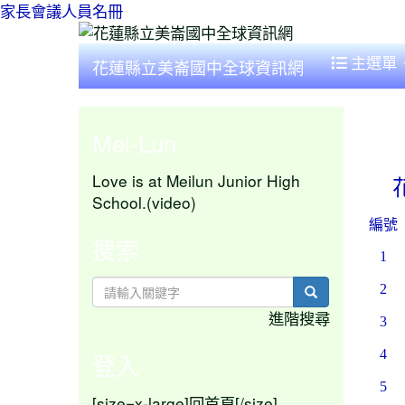
家長會議人員名冊
主選單
花蓮縣立美崙國中全球資訊網
Mei-Lun
Love is at Meilun Junior High
School.(video)
編號
搜索
1
2
search
進階搜尋
3
4
登入
5
[size=x-large]
[/size]
回首頁