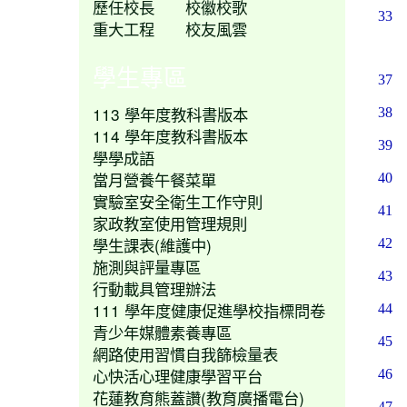
歷任校長
校徽校歌
33
重大工程
校友風雲
學生專區
37
113 學年度教科書版本
38
114 學年度教科書版本
39
學學成語
當月營養午餐菜單
40
實驗室安全衛生工作守則
41
家政教室使用管理規則
學生課表(維護中)
42
施測與評量專區
43
行動載具管理辦法
111 學年度健康促進學校指標問卷
44
青少年媒體素養專區
45
網路使用習慣自我篩檢量表
心快活心理健康學習平台
46
花蓮教育熊蓋讚(教育廣播電台)
47