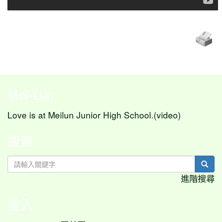
Mei-Lun
Love is at Meilun Junior High School.(video)
搜索
sear
進階搜尋
登入