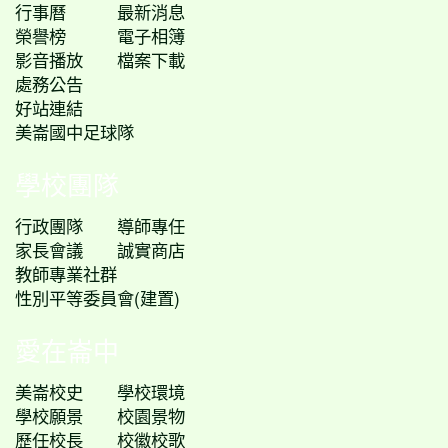
行事曆
最新消息
榮譽榜
電子相簿
影音播放
檔案下載
處務公告
好站連結
美崙國中足球隊
學校團隊
行政團隊
導師專任
家長會議
誠實商店
教師專業社群
性別平等委員會(建置)
愛在崙中
美崙校史
學校環境
學校願景
校園景物
歷任校長
校徽校歌