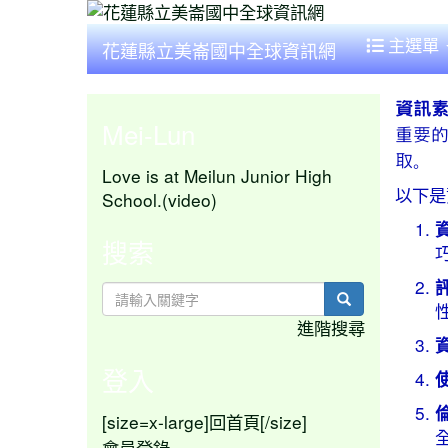
主選單
花蓮縣立美崙國中全球資訊網
資訊素養（
Mei-Lun
重要
取。
Love is at Meilun Junior High
以下是
School.(video)
搜索
search
進階搜尋
登入
[size=x-large]
[/size]
回首頁
會員登錄