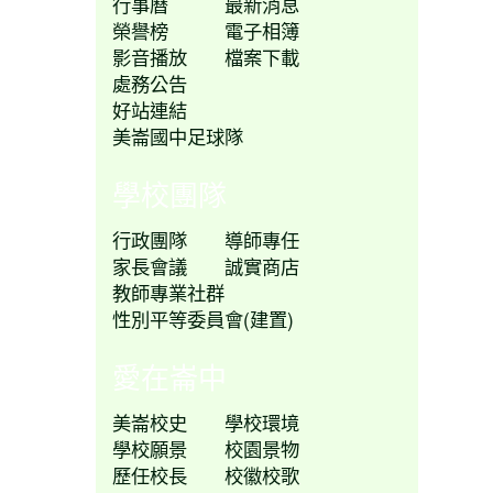
行事曆
最新消息
榮譽榜
電子相簿
影音播放
檔案下載
處務公告
好站連結
美崙國中足球隊
學校團隊
行政團隊
導師專任
家長會議
誠實商店
教師專業社群
性別平等委員會(建置)
愛在崙中
美崙校史
學校環境
學校願景
校園景物
歷任校長
校徽校歌