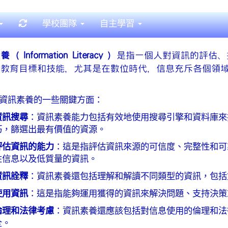
重新取得佈景設定
學校團隊
自主學習
 Information Literacy ）
是指一個人對資訊的評估、
的教育目標和技能，尤其是在數位時代，信息充斥各個領
資訊素養的一些關鍵方面：
：資訊素養能力包括有效地使用搜尋引擎和資料庫來
資訊搜尋
巧，篩選出最有價值的資源。
：這是指評估資訊來源的可信度、完整性和可
評估資訊的能力
性信息以及低質量的資訊。
：資訊素養還包括理解和解讀不同類型的資訊，包括
資訊詮釋
：這是指能夠運用獲得的資訊來解決問題、支持決策
使用資訊
：資訊素養還應該包括對信息使用的倫理和法
倫理和法律考慮
全。