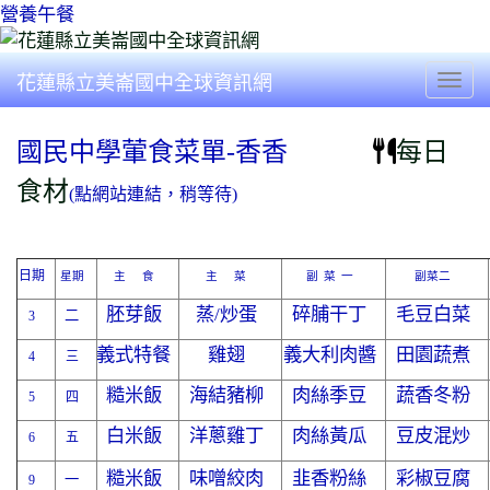
營養午餐
花蓮縣立美崙國中全球資訊網
Togg
每日
國民中學葷食菜單-香香
食材
(點網站連結，稍等待)
日期
星期
主
食
主
菜
副
菜
一
副菜二
炒蛋
胚芽飯
蒸/
碎脯干丁
毛豆白菜
二
3
義式特餐
雞翅
義大利肉醬
田園蔬煮
4
三
糙米飯
海結豬柳
肉絲季豆
蔬香冬粉
5
四
白米飯
洋蔥雞丁
肉絲黃瓜
豆皮混炒
6
五
糙米飯
味噌絞肉
韭香粉絲
彩椒豆腐
一
9