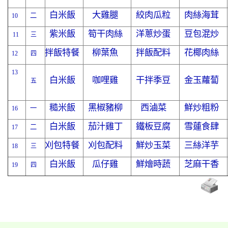
白米飯
大雞腿
絞肉瓜粒
肉絲海茸
二
10
紫米飯
筍干肉絲
洋蔥炒蛋
豆包混炒
11
三
拌飯特餐
柳葉魚
拌飯配料
花椰肉絲
12
四
13
白米飯
咖哩雞
干拌季豆
金玉蘿蔔
五
糙米飯
黑椒豬柳
西滷菜
鮮炒粗粉
一
16
白米飯
茄汁雞丁
鐵板豆腐
雪蓮食肆
二
17
刈包特餐
刈包配料
鮮炒玉菜
三絲洋芋
18
三
白米飯
瓜仔雞
鮮燴時蔬
芝麻干香
19
四