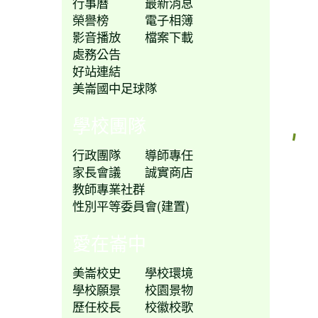
行事曆
最新消息
榮譽榜
電子相簿
影音播放
檔案下載
處務公告
好站連結
美崙國中足球隊
學校團隊
行政團隊
導師專任
家長會議
誠實商店
教師專業社群
性別平等委員會(建置)
愛在崙中
美崙校史
學校環境
學校願景
校園景物
歷任校長
校徽校歌