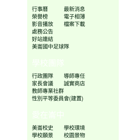
行事曆
最新消息
榮譽榜
電子相簿
影音播放
檔案下載
處務公告
好站連結
美崙國中足球隊
學校團隊
行政團隊
導師專任
家長會議
誠實商店
教師專業社群
性別平等委員會(建置)
愛在崙中
美崙校史
學校環境
學校願景
校園景物