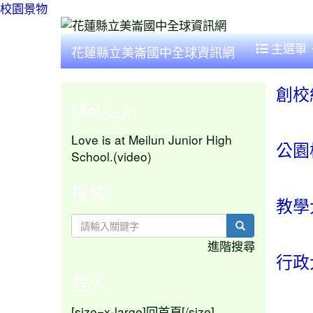
校園景物
主選單
花蓮縣立美崙國中全球資訊網
創校
Mei-Lun
Love is at Meilun Junior High
公園
School.(video)
搜索
教學
search
進階搜尋
行政
登入
[size=x-large]
[/size]
回首頁