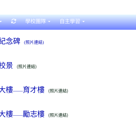
重新取得佈景設定
學校團隊
自主學習
紀念碑
(照片連結)
校景
(照片連結)
大樓
育才樓
(照片連結)
――
大樓
勵志樓
(照片連結)
――