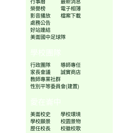
行事曆
最新消息
榮譽榜
電子相簿
影音播放
檔案下載
處務公告
好站連結
美崙國中足球隊
學校團隊
行政團隊
導師專任
家長會議
誠實商店
教師專業社群
性別平等委員會(建置)
愛在崙中
美崙校史
學校環境
學校願景
校園景物
歷任校長
校徽校歌