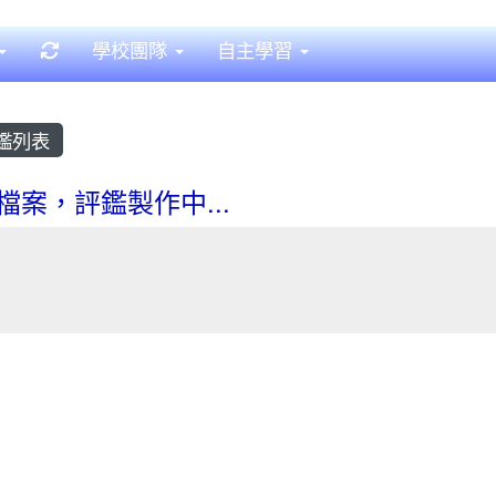
重新取得佈景設定
學校團隊
自主學習
鑑列表
檔案，評鑑製作中...