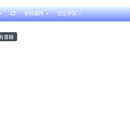
重新取得佈景設定
學校團隊
自主學習
有書籍
 Books