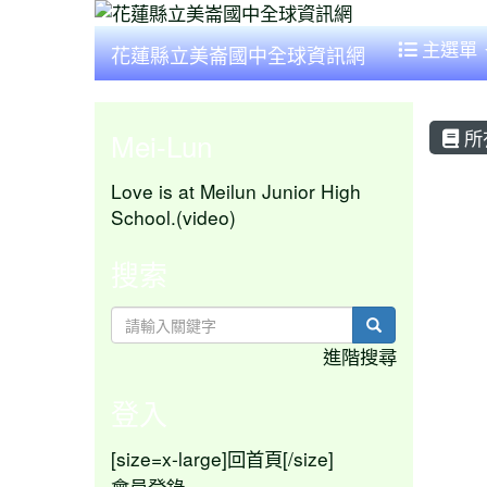
主選單
花蓮縣立美崙國中全球資訊網
所
Mei-Lun
All
Love is at Meilun Junior High
School.(video)
搜索
search
進階搜尋
登入
[size=x-large]
[/size]
回首頁
會員登錄