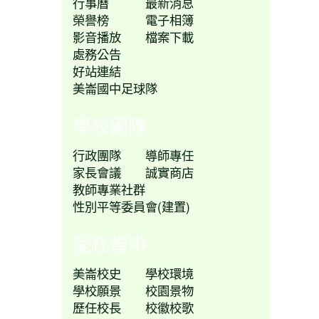
行事曆
最新消息
榮譽榜
電子相簿
影音播放
檔案下載
處務公告
好站連結
美崙國中足球隊
學校團隊
行政團隊
導師專任
家長會議
誠實商店
教師專業社群
性別平等委員會(建置)
愛在崙中
美崙校史
學校環境
學校願景
校園景物
歷任校長
校徽校歌