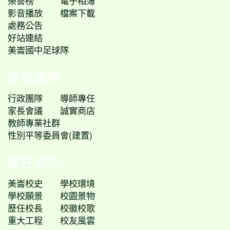
榮譽榜
電子相簿
影音播放
檔案下載
處務公告
好站連結
美崙國中足球隊
學校團隊
行政團隊
導師專任
家長會議
誠實商店
教師專業社群
性別平等委員會(建置)
愛在崙中
美崙校史
學校環境
學校願景
校園景物
歷任校長
校徽校歌
重大工程
校友風雲