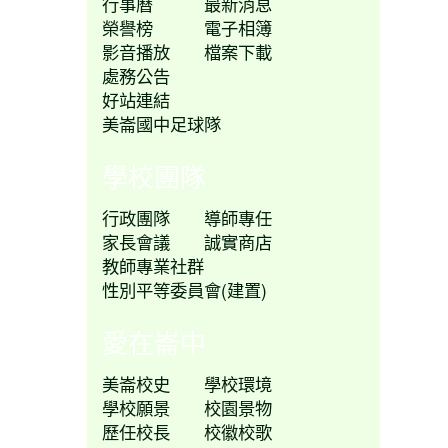
行事曆
最新消息
榮譽榜
電子相簿
影音播放
檔案下載
處務公告
好站連結
美崙國中足球隊
學校團隊
行政團隊
導師專任
家長會議
誠實商店
教師專業社群
性別平等委員會(建置)
愛在崙中
美崙校史
學校環境
學校願景
校園景物
歷任校長
校徽校歌