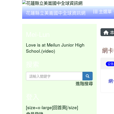
主選單
花蓮縣立美崙國中全球資訊網
本
Mei-Lun
Love is at Meilun Junior High
網卡
School.(video)
搜索
公告
search
網
進階搜尋
登入
[size=x-large]
[/size]
回首頁
會員登錄