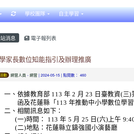
重新取得佈景設定
學校團隊
自主學習
站消息
電子報列表
學家長數位知能指引及辦理推廣
網管人員
-
網管
| 2024-05-15 | 點閱數： 460
活動
一、
依據教育部 113 年 2 月 23 日臺教資(三)第 
函及花蓮縣「113 年推動中小學數位學
二、
相關訊息如下：
(一)
時間： 113 年 5 月 25 日(六)上午 9:
(二)
地點：花蓮縣立鑄強國小演藝廳