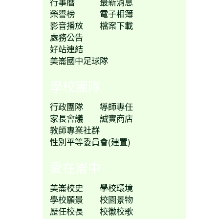
行事曆
最新消息
榮譽榜
電子相簿
影音播放
檔案下載
處務公告
好站連結
美崙國中足球隊
學校團隊
行政團隊
導師專任
家長會議
誠實商店
教師專業社群
性別平等委員會(建置)
愛在崙中
美崙校史
學校環境
學校願景
校園景物
歷任校長
校徽校歌