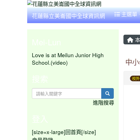
主選單
花蓮縣立美崙國中全球資訊網
本
Mei-Lun
Love is at Meilun Junior High
中小
School.(video)
搜索
校外
search
進階搜尋
登入
[size=x-large]
[/size]
回首頁
會員登錄