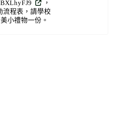
gBXLhyFJ9
，
活動流程表，請學校
精美小禮物一份。