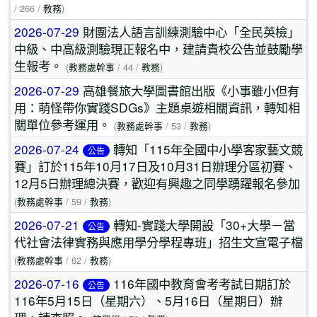
/ 266 /
教務
)
2026-07-29
財團法人語言訓練測驗中心「全民英檢」
中級、中高級測驗現正報名中，建請貴校公告並鼓勵學
生報考。
(
教務處幹事
/ 44 /
教務
)
2026-07-29
高雄餐旅大學圖書館出版《小事雖小但有
用：萌怪帶你實踐SDGs》主題桌遊相關資訊，轉知相
關單位參考運用。
(
教務處幹事
/ 53 /
教務
)
2026-07-24
轉知「115年全國中小學客家藝文競
公告
賽」訂於115年10月17日及10月31日辦理分區初賽、
12月5日辦理總決賽，歡迎有興趣之同學踴躍報名參加
(
教務處幹事
/ 59 /
教務
)
2026-07-21
轉知-實踐大學開設「30+大學－當
公告
代社會法律實務與應用學分學程專班」招生文宣電子檔
(
教務處幹事
/ 62 /
教務
)
2026-07-16
116年國中教育會考考試日期訂於
公告
116年5月15日（星期六）、5月16日（星期日）辦