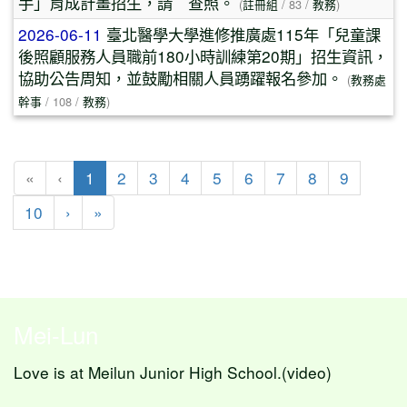
手」育成計畫招生，請 查照。
(
註冊組
/ 83 /
教務
)
2026-06-11
臺北醫學大學進修推廣處115年「兒童課
後照顧服務人員職前180小時訓練第20期」招生資訊，
協助公告周知，並鼓勵相關人員踴躍報名參加。
(
教務處
幹事
/ 108 /
教務
)
(目前頁次)
«
‹
1
2
3
4
5
6
7
8
9
下一頁
最後頁
10
›
»
Mei-Lun
Love is at Meilun Junior High School.(video)