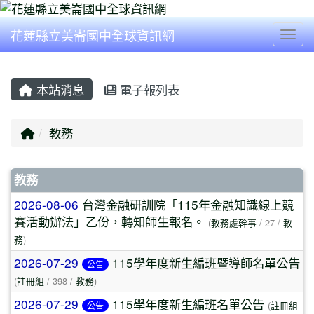
花蓮縣立美崙國中全球資訊網
Togg
本站消息
電子報列表
回首頁
教務
文章列表
教務
2026-08-06
台灣金融研訓院「115年金融知識線上競
賽活動辦法」乙份，轉知師生報名。
(
教務處幹事
/ 27 /
教
務
)
2026-07-29
115學年度新生編班暨導師名單公告
公告
(
註冊組
/ 398 /
教務
)
2026-07-29
115學年度新生編班名單公告
(
註冊組
公告