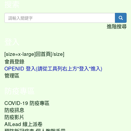
搜索
sear
進階搜尋
登入
[size=x-large]
[/size]
回首頁
會員登錄
OPENID 登入(請從工具列右上方"登入"進入)
管理區
防疫專區
COVID-19 防疫專區
防疫訊息
防疫影片
AILead 線上派卷
預防新冠病毒 個人教戰手冊