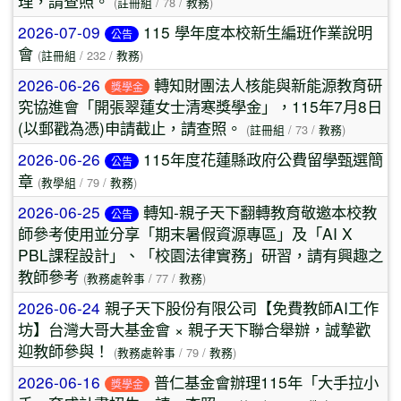
理，請查照。
(
註冊組
/ 78 /
教務
)
2026-07-09
115 學年度本校新生編班作業說明
公告
會
(
註冊組
/ 232 /
教務
)
2026-06-26
轉知財團法人核能與新能源教育研
獎學金
究協進會「開張翠蓮女士清寒獎學金」，115年7月8日
(以郵戳為憑)申請截止，請查照。
(
註冊組
/ 73 /
教務
)
2026-06-26
115年度花蓮縣政府公費留學甄選簡
公告
章
(
教學組
/ 79 /
教務
)
2026-06-25
轉知-親子天下翻轉教育敬邀本校教
公告
師參考使用並分享「期末暑假資源專區」及「AI X
PBL課程設計」、「校園法律實務」研習，請有興趣之
教師參考
(
教務處幹事
/ 77 /
教務
)
2026-06-24
親子天下股份有限公司【免費教師AI工作
坊】台灣大哥大基金會 × 親子天下聯合舉辦，誠摯歡
迎教師參與！
(
教務處幹事
/ 79 /
教務
)
2026-06-16
普仁基金會辦理115年「大手拉小
獎學金