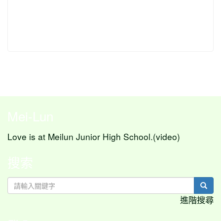
Mei-Lun
Love is at Meilun Junior High School.(video)
搜索
sear
進階搜尋