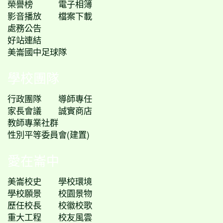
榮譽榜
電子相簿
影音播放
檔案下載
處務公告
好站連結
美崙國中足球隊
學校團隊
行政團隊
導師專任
家長會議
誠實商店
教師專業社群
性別平等委員會(建置)
愛在崙中
美崙校史
學校環境
學校願景
校園景物
歷任校長
校徽校歌
重大工程
校友風雲