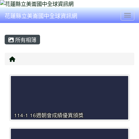
花蓮縣立美崙國中全球資訊網
Togg
所有相簿
回首頁
114-1 16週朝會成績優異頒獎