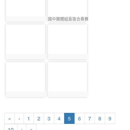
國中團體組直笛合奏賽
photo:3917
photo:3985
前演出留影4
photo-3924
photo-4036
photo:3924
photo:4036
photo-4048
photo-4056
photo:4048
photo:4056
第一頁
上一頁
(目前頁次)
«
‹
1
2
3
4
5
6
7
8
9
下一頁
最後頁
10
›
»