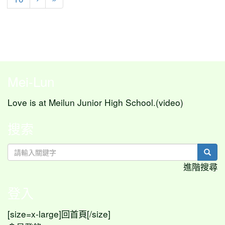
Mei-Lun
Love is at Meilun Junior High School.(video)
搜索
sear
進階搜尋
登入
[size=x-large]
[/size]
回首頁