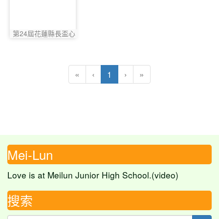
第24屆花蓮縣長盃心
photo:4041
算數學英文競賽得獎同
學
(目前頁次)
«
‹
1
›
»
Mei-Lun
Love is at Meilun Junior High School.(video)
搜索