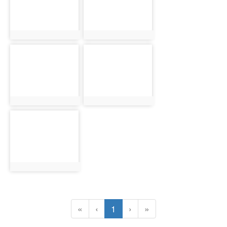
photo:4034
photo:4035
photo-4036
photo-4037
photo:4036
photo:4037
photo-4038
photo:4038
(目前頁次)
«
‹
1
›
»