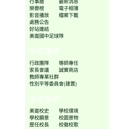
行事曆
最新消息
榮譽榜
電子相簿
影音播放
檔案下載
處務公告
好站連結
美崙國中足球隊
學校團隊
行政團隊
導師專任
家長會議
誠實商店
教師專業社群
性別平等委員會(建置)
愛在崙中
美崙校史
學校環境
學校願景
校園景物
歷任校長
校徽校歌