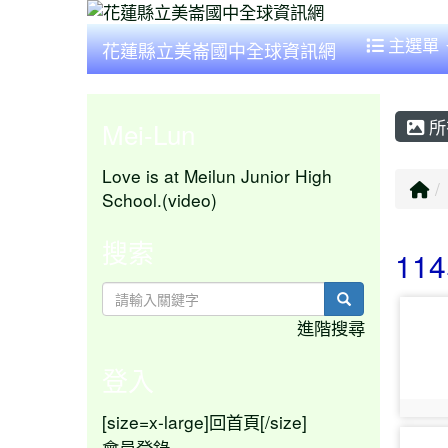
主選單
花蓮縣立美崙國中全球資訊網
所
Mei-Lun
Love is at Meilun Junior High
回
School.(video)
搜索
11
search
phot
進階搜尋
登入
phot
[size=x-large]
[/size]
回首頁
phot
會員登錄