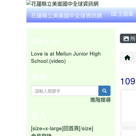
主選單
花蓮縣立美崙國中全球資訊網
所
Mei-Lun
Love is at Meilun Junior High
回
School.(video)
搜索
10
search
phot
進階搜尋
登入
phot
[size=x-large]
[/size]
回首頁
phot
會員登錄