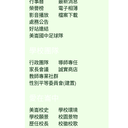
行事曆
最新消息
榮譽榜
電子相簿
影音播放
檔案下載
處務公告
好站連結
美崙國中足球隊
學校團隊
行政團隊
導師專任
家長會議
誠實商店
教師專業社群
性別平等委員會(建置)
愛在崙中
美崙校史
學校環境
學校願景
校園景物
歷任校長
校徽校歌