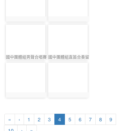
photo:3953
photo:3908
photo-3979
photo-3959
國中團體組男聲合唱賽
國中團體組直笛合奏留
photo:3979
photo:3959
前演出留影1
影2
photo-3914
photo-3902
photo:3914
photo:3902
第一頁
上一頁
(目前頁次)
«
‹
1
2
3
4
5
6
7
8
9
下一頁
最後頁
10
›
»