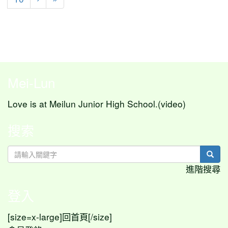
Mei-Lun
Love is at Meilun Junior High School.(video)
搜索
sear
進階搜尋
登入
[size=x-large]
[/size]
回首頁