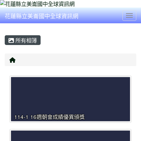
花蓮縣立美崙國中全球資訊網
Togg
所有相簿
回首頁
114-1 16週朝會成績優異頒獎