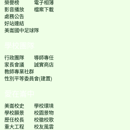
榮譽榜
電子相簿
影音播放
檔案下載
處務公告
好站連結
美崙國中足球隊
學校團隊
行政團隊
導師專任
家長會議
誠實商店
教師專業社群
性別平等委員會(建置)
愛在崙中
美崙校史
學校環境
學校願景
校園景物
歷任校長
校徽校歌
重大工程
校友風雲