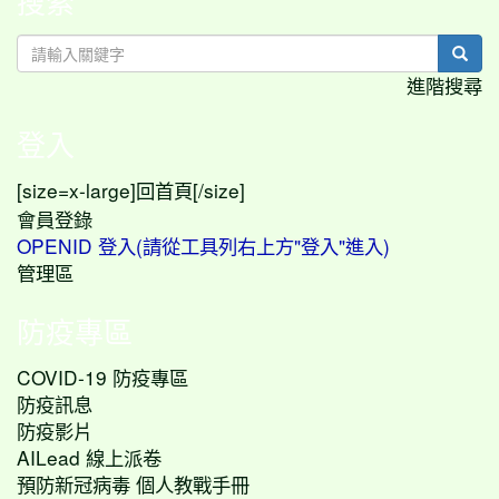
搜索
sear
進階搜尋
登入
[size=x-large]
[/size]
回首頁
會員登錄
OPENID 登入(請從工具列右上方"登入"進入)
管理區
防疫專區
COVID-19 防疫專區
防疫訊息
防疫影片
AILead 線上派卷
預防新冠病毒 個人教戰手冊