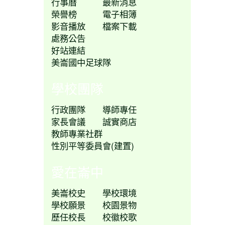
行事曆
最新消息
榮譽榜
電子相簿
影音播放
檔案下載
處務公告
好站連結
美崙國中足球隊
學校團隊
行政團隊
導師專任
家長會議
誠實商店
教師專業社群
性別平等委員會(建置)
愛在崙中
美崙校史
學校環境
學校願景
校園景物
歷任校長
校徽校歌