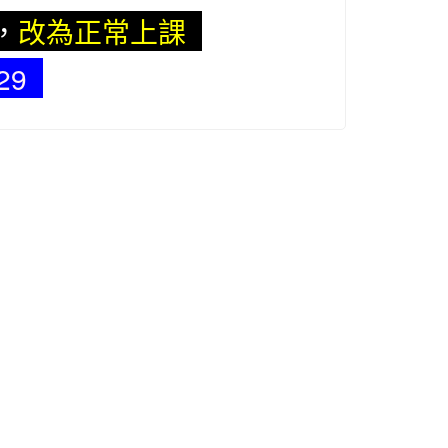
，
改為正常上課
/29