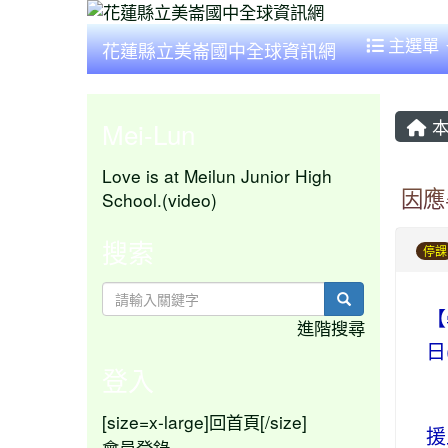
主選單
花蓮縣立美崙國中全球資訊網
本
Mei-Lun
Love is at Meilun Junior High
因應
School.(video)
搜索
停課
search
【
進階搜尋
日
登入
[size=x-large]
[/size]
回首頁
援
會員登錄