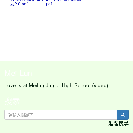
友2.0.pdf
pdf
Mei-Lun
Love is at Meilun Junior High School.(video)
搜索
sear
進階搜尋