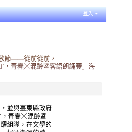
登入
詩歌節——從前從前，
uˇ baiˋ，青春╳混齡暨客語朗誦賽」海
與
下，並與臺東縣政府
baiˋ，青春╳混齡暨
踴躍組隊，在文學的