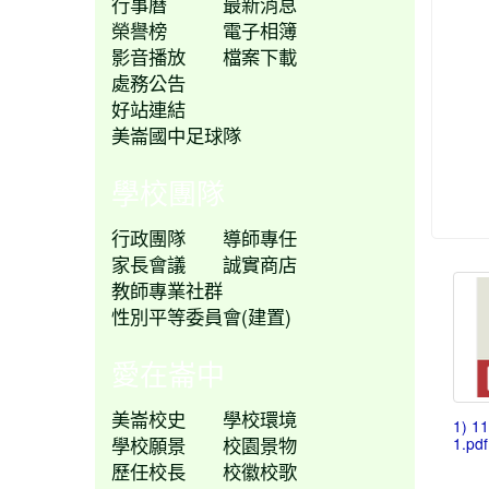
行事曆
最新消息
榮譽榜
電子相簿
影音播放
檔案下載
處務公告
好站連結
美崙國中足球隊
學校團隊
行政團隊
導師專任
家長會議
誠實商店
教師專業社群
性別平等委員會(建置)
愛在崙中
美崙校史
學校環境
1) 1
學校願景
校園景物
1.pdf
歷任校長
校徽校歌