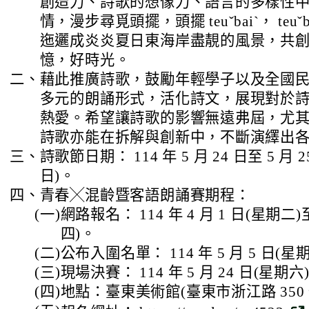
創造力、詩歌的想像力、語言的多樣性
情，漫步尋覓頭擺，頭擺 teuˇbaiˋ， teu
迤邐成炎炎夏日東海岸盡靚的風景，共
憶，好時光。
二、
藉此推廣詩歌，鼓勵年輕學子以及全國
多元的朗誦形式，活化詩文，展現對於
熱愛。希望讓詩歌的影響無遠弗屆，尤
詩歌亦能在拆解與創新中，不斷演繹出
三、
詩歌節日期： 114 年 5 月 24 日至 5 月
日)。
四、
青春╳混齡暨客語朗誦賽期程：
(一)
網路報名： 114 年 4 月 1 日(星期二)至
四)。
(二)
公布入圍名單： 114 年 5 月 5 日(星
(三)
現場決賽： 114 年 5 月 24 日(星期六
(四)
地點：臺東美術館(臺東市浙江路 350 