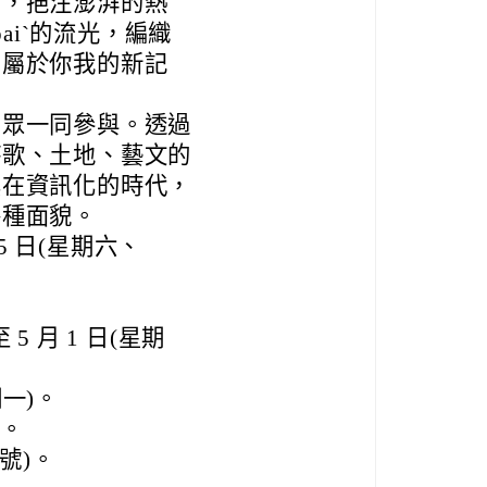
中，挹注澎湃的熱
ˇbaiˋ的流光，編織
創屬於你我的新記
民眾一同參與。透過
詩歌、土地、藝文的
其在資訊化的時代，
各種面貌。
 25 日(星期六、
 5 月 1 日(星期
期一)。
)。
號)。