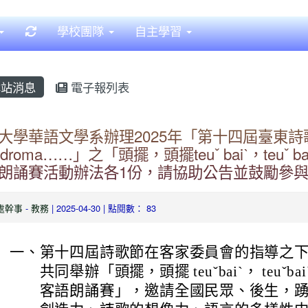
重新取得佈景設定
學校團隊
自主學習
站消息
電子報列表
大學華語文學系辦理2025年「第十四屆臺東
adroma……」之「頭擺，頭擺teuˇ baiˋ，te
朗誦賽活動辦法各1份，請協助公告並鼓勵參
處幹事
-
教務
| 2025-04-30 | 點閱數： 83
一、
第十四屆詩歌節在客家委員會的指導之
共同舉辦「頭擺，頭擺 teuˇbaiˋ， teuˇ
客語朗誦賽」，邀請全國民眾、後生，