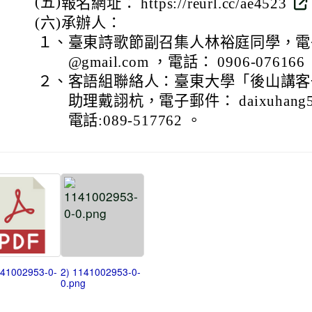
(五)
報名網址： https://reurl.cc/ae4523
(六)
承辦人：
１、
臺東詩歌節副召集人林裕庭同學，電子郵件
@gmail.com ，電話： 0906-076166
２、
客語組聯絡人：臺東大學「後山講客
助理戴詡杭，電子郵件： daixuhang531
電話:089-517762 。
141002953-0-
2) 1141002953-0-
0.png