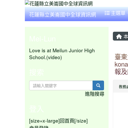
主選單
花蓮縣立美崙國中全球資訊網
本
Mei-Lun
Love is at Meilun Junior High
臺東
School.(video)
kon
搜索
報及
search
教務
進階搜尋
登入
[size=x-large]
[/size]
回首頁
會員登錄