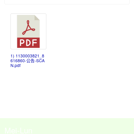
1) 1130003821_8
616860-公告-SCA
N.pdf
Mei-Lun