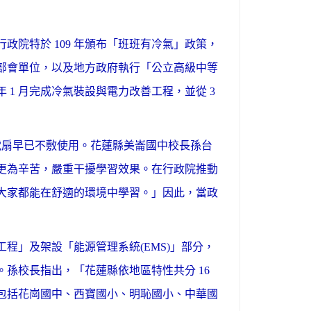
院特於 109 年頒布「班班有冷氣」政策，
跨部會單位，以及地方政府執行「公立高級中等
 1 月完成冷氣裝設與電力改善工程，並從 3
靠電扇早已不敷使用。花蓮縣美崙國中校長孫台
更為辛苦，嚴重干擾學習效果。在行政院推動
大家都能在舒適的環境中學習。」因此，當政
程」及架設「能源管理系統(EMS)」部分，
孫校長指出，「花蓮縣依地區特性共分 16
包括花崗國中、西寶國小、明恥國小、中華國