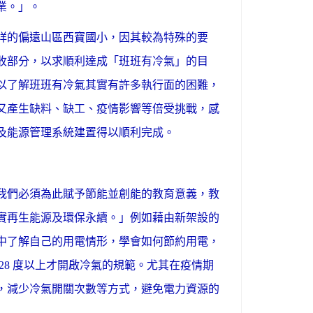
業。」。
祥的偏遠山區西寶國小，因其較為特殊的要
收部分，以求順利達成「班班有冷氣」的目
以了解班班有冷氣其實有許多執行面的困難，
又產生缺料、缺工、疫情影響等倍受挑戰，感
及能源管理系統建置得以順利完成。
我們必須為此賦予節能並創能的教育意義，教
實再生能源及環保永續。」例如藉由新架設的
中了解自己的用電情形，學會如何節約用電，
28 度以上才開啟冷氣的規範。尤其在疫情期
，減少冷氣開關次數等方式，避免電力資源的