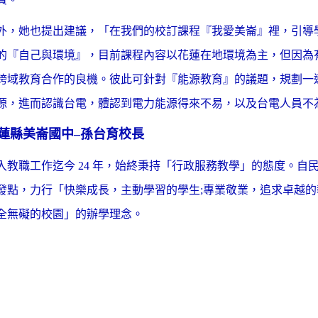
外，她也提出建議，「在我們的校訂課程『我愛美崙』裡，引導
的『自己與環境』，目前課程內容以花蓮在地環境為主，但因為
跨域教育合作的良機。彼此可針對『能源教育』的議題，規劃一
源，進而認識台電，體認到電力能源得來不易，以及台電人員不
蓮縣美崙國中–孫台育校長
入教職工作迄今 24 年，始終秉持「行政服務教學」的態度。自民國
發點，力行「快樂成長，主動學習的學生;專業敬業，追求卓越的
全無礙的校園」的辦學理念。