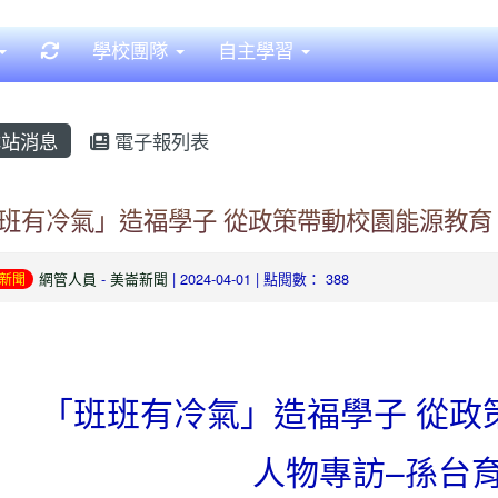
重新取得佈景設定
學校團隊
自主學習
站消息
電子報列表
班有冷氣」造福學子 從政策帶動校園能源教育
網管人員
-
美崙新聞
| 2024-04-01 | 點閱數： 388
新聞
「班班有冷氣」造福學子 從政
人物專訪–孫台