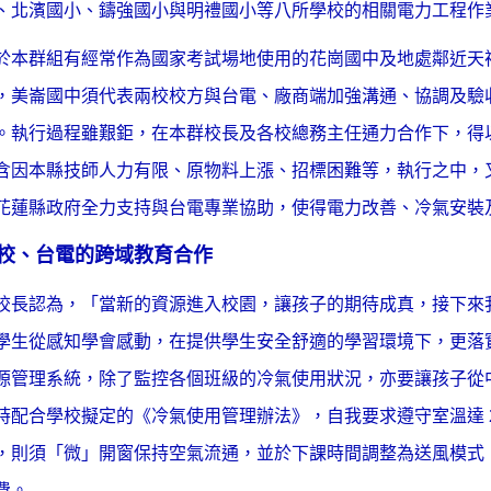
、北濱國小、鑄強國小與明禮國小等八所學校的相關電力工程作
於本群組有經常作為國家考試場地使用的花崗國中及地處鄰近天
，美崙國中須代表兩校校方與台電、廠商端加強溝通、協調及驗
。執行過程雖艱鉅，在本群校長及各校總務主任通力合作下，得
含因本縣技師人力有限、原物料上漲、招標困難等，執行之中，
花蓮縣政府全力支持與台電專業協助，使得電力改善、冷氣安裝
校、台電的跨域教育合作
校長認為，「當新的資源進入校園，讓孩子的期待成真，接下來
學生從感知學會感動，在提供學生安全舒適的學習環境下，更落
源管理系統，除了監控各個班級的冷氣使用狀況，亦要讓孩子從
時配合學校擬定的《冷氣使用管理辦法》，自我要求遵守室溫達 
，則須「微」開窗保持空氣流通，並於下課時間調整為送風模式
費。