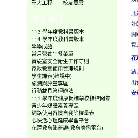
重大工程
校友風雲
此
學生專區
計
113 學年度教科書版本
開
114 學年度教科書版本
學學成語
資
當月營養午餐菜單
花
實驗室安全衛生工作守則
家政教室使用管理規則
踏
學生課表(維護中)
施測與評量專區
出
行動載具管理辦法
安
111 學年度健康促進學校指標問卷
青少年媒體素養專區
網路使用習慣自我篩檢量表
心快活心理健康學習平台
花蓮教育熊蓋讚(教育廣播電台)