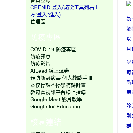
OPENID 登入(請從工具列右上
方"登入"進入)
為
管理區
並
防疫專區
以
COVID-19 防疫專區
月
防疫訊息
防疫影片
受
AILead 線上派卷
育
預防新冠病毒 個人教戰手冊
新
本校停課不停學補課計畫
教育處視訊平台線上指導
策
Google Meet 影片教學
Google for Education
除
則
校園連結
群