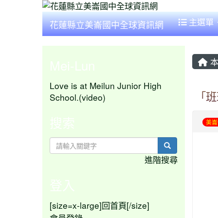
主選單
花蓮縣立美崙國中全球資訊網
本
Mei-Lun
Love is at Meilun Junior High
「班
School.(video)
搜索
美崙
search
進階搜尋
登入
[size=x-large]
[/size]
回首頁
會員登錄