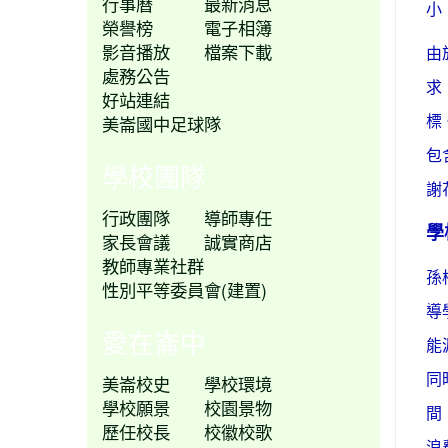
行事曆
最新消息
小
榮譽榜
電子相簿
影音播放
檔案下載
由
處務公告
求
好站連結
美崙國中足球隊
標
包
學校團隊
謝
行政團隊
導師專任
學
家長會議
誠實商店
教師專業社群
孫
性別平等委員會(建置)
導
愛在崙中
能
美崙校史
學校環境
同
學校願景
校園景物
間
歷任校長
校徽校歌
浪