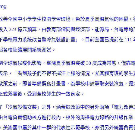
改善全國中小學學生校園學習環境，免於夏季高溫氣候的困擾，行政
投入 323 億元預算，由教育部偕同與經濟部、能源局、台電等
下學校電力系統改善暨冷氣裝設計畫」。目前全國已提前在 111 年
起各校陸續展開系統測試。
到全球氣候暖化影響，臺灣夏季氣溫突破 30 度成為常態，僅
表示，「看到孩子們不得不揮汗上課的情況，尤其體育班的學生
政策之前，即曾準備撰寫計畫書，為學校申請爭取安裝冷氣，讓
正式落實後，受到全校師生的一致肯定。
了「冷氣設備安裝」之外，涵蓋於政策中的另外兩項「電力改善工
由台電負責協助校方進行校內、校外的周邊電力線路的升級作業。
，美崙國中屬於其中一群的代表性示範學校，亦須另外統籌負責