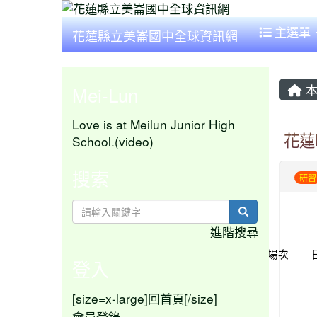
主選單
花蓮縣立美崙國中全球資訊網
本
Mei-Lun
Love is at Meilun Junior High
花蓮
School.(video)
搜索
研習
search
進階搜尋
場次
登入
[size=x-large]
[/size]
回首頁
會員登錄