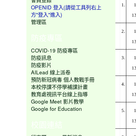
1.
1
OPENID 登入(請從工具列右上
方"登入"進入)
13
管理區
2.
1
防疫專區
13
COVID-19 防疫專區
防疫訊息
3.
1
防疫影片
13
AILead 線上派卷
預防新冠病毒 個人教戰手冊
4.
1
本校停課不停學補課計畫
教育處視訊平台線上指導
13
Google Meet 影片教學
Google for Education
5.
1
13
校園連結