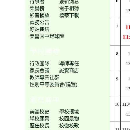
行事曆
最新消息
6.
1
榮譽榜
電子相簿
13
影音播放
檔案下載
處務公告
7.
1
好站連結
美崙國中足球隊
13
學校團隊
8.
1
行政團隊
導師專任
13
家長會議
誠實商店
教師專業社群
9.
1
性別平等委員會(建置)
13
愛在崙中
10
. 113
美崙校史
學校環境
13
學校願景
校園景物
歷任校長
校徽校歌
11
. 113