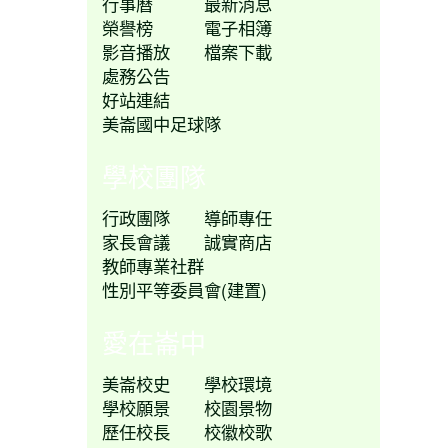
行事曆
最新消息
榮譽榜
電子相簿
影音播放
檔案下載
處務公告
好站連結
美崙國中足球隊
學校團隊
行政團隊
導師專任
家長會議
誠實商店
教師專業社群
性別平等委員會(建置)
愛在崙中
美崙校史
學校環境
學校願景
校園景物
歷任校長
校徽校歌