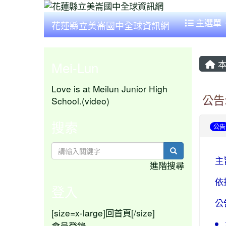
主選單
花蓮縣立美崙國中全球資訊網
本
Mei-Lun
Love is at Meilun Junior High
公告
School.(video)
搜索
公告
search
主
進階搜尋
依
登入
公
[size=x-large]
[/size]
回首頁
會員登錄