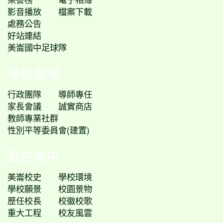
影音播放
檔案下載
處務公告
好站連結
美崙國中足球隊
學校團隊
行政團隊
導師專任
家長會議
誠實商店
教師專業社群
性別平等委員會(建置)
愛在崙中
美崙校史
學校環境
學校願景
校園景物
歷任校長
校徽校歌
重大工程
校友風雲