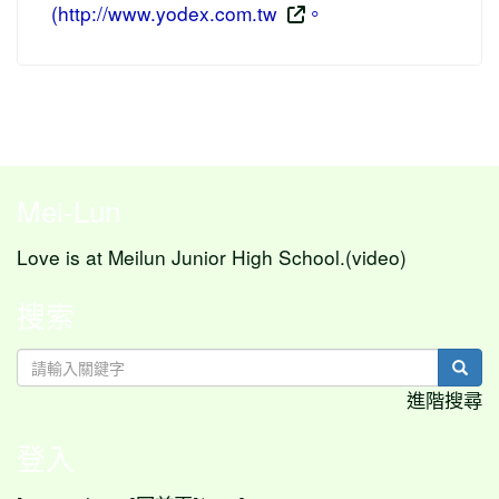
(http://www.yodex.com.tw
。
Mei-Lun
Love is at Meilun Junior High School.(video)
搜索
sear
進階搜尋
登入