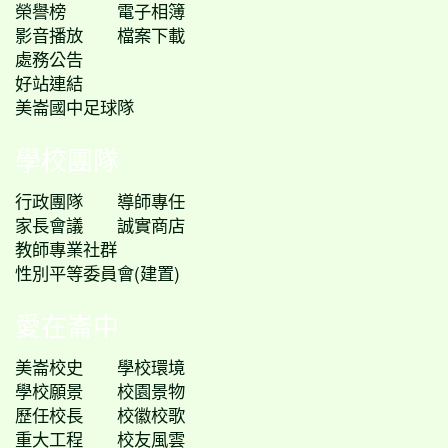
榮譽榜
電子相簿
影音播放
檔案下載
處務公告
好站連結
美崙國中足球隊
學校團隊
行政團隊
導師專任
家長會議
誠實商店
教師專業社群
性別平等委員會(建置)
愛在崙中
美崙校史
學校環境
學校願景
校園景物
歷任校長
校徽校歌
重大工程
校友風雲