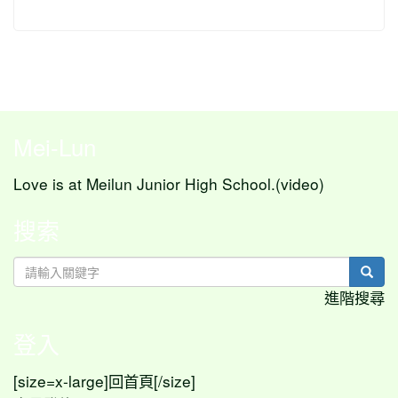
Mei-Lun
Love is at Meilun Junior High School.(video)
搜索
sear
進階搜尋
登入
[size=x-large]
[/size]
回首頁