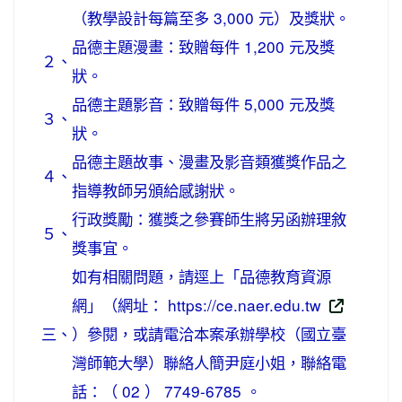
（教學設計每篇至多 3,000 元）及獎狀。
品德主題漫畫：致贈每件 1,200 元及獎
２、
狀。
品德主題影音：致贈每件 5,000 元及獎
３、
狀。
品德主題故事、漫畫及影音類獲獎作品之
４、
指導教師另頒給感謝狀。
行政獎勵：獲獎之參賽師生將另函辦理敘
５、
獎事宜。
如有相關問題，請逕上「品德教育資源
網」（網址： https://ce.naer.edu.tw
三、
）參閱，或請電洽本案承辦學校（國立臺
灣師範大學）聯絡人簡尹庭小姐，聯絡電
話：（ 02 ） 7749-6785 。