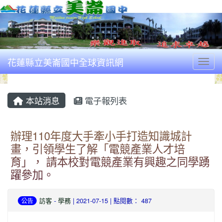
花蓮縣立美崙國中全球資訊網
Togg
本站消息
電子報列表
辦理110年度大手牽小手打造知識城計
畫，引領學生了解「電競產業人才培
育」， 請本校對電競產業有興趣之同學踴
躍參加。
訪客
-
學務
| 2021-07-15 | 點閱數： 487
公告