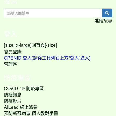
搜索
sear
進階搜尋
登入
[size=x-large]
[/size]
回首頁
會員登錄
OPENID 登入(請從工具列右上方"登入"進入)
管理區
防疫專區
COVID-19 防疫專區
防疫訊息
防疫影片
AILead 線上派卷
預防新冠病毒 個人教戰手冊