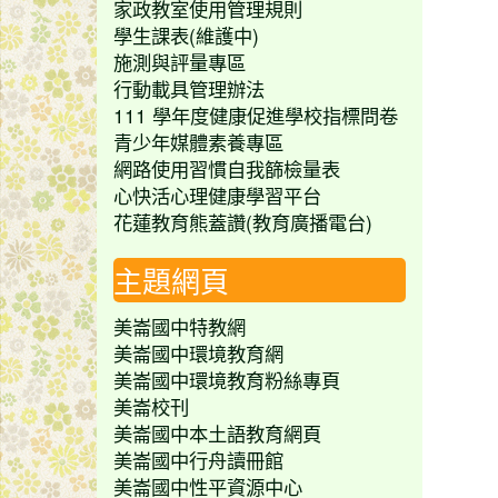
家政教室使用管理規則
學生課表(維護中)
施測與評量專區
行動載具管理辦法
111 學年度健康促進學校指標問卷
青少年媒體素養專區
網路使用習慣自我篩檢量表
心快活心理健康學習平台
花蓮教育熊蓋讚(教育廣播電台)
主題網頁
美崙國中特教網
美崙國中環境教育網
美崙國中環境教育粉絲專頁
美崙校刊
美崙國中本土語教育網頁
美崙國中行舟讀冊館
美崙國中性平資源中心