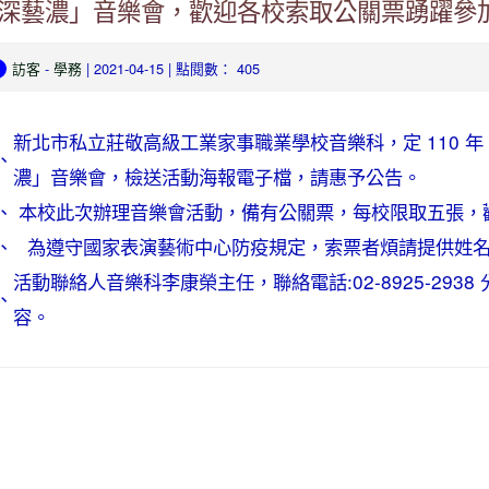
深藝濃」音樂會，歡迎各校索取公關票踴躍參
訪客
-
學務
| 2021-04-15 | 點閱數： 405
新北市私立莊敬高級工業家事職業學校音樂科，定 110 年 
、
濃」音樂會，檢送活動海報電子檔，請惠予公告。
、
本校此次辦理音樂會活動，備有公關票，每校限取五張，
、
為遵守國家表演藝術中心防疫規定，索票者煩請提供姓
活動聯絡人音樂科李康榮主任，聯絡電話:02-8925-2938 
、
容。