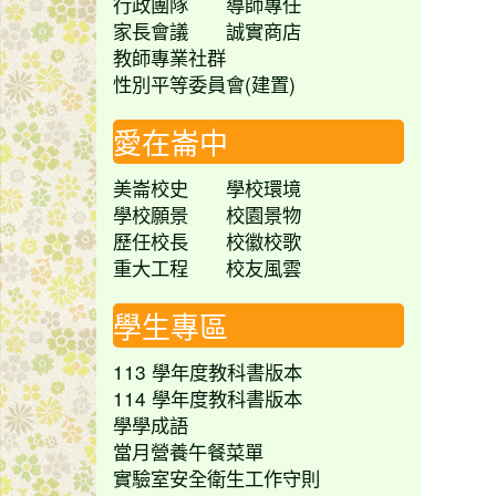
行政團隊
導師專任
家長會議
誠實商店
教師專業社群
性別平等委員會(建置)
愛在崙中
美崙校史
學校環境
學校願景
校園景物
歷任校長
校徽校歌
重大工程
校友風雲
學生專區
113 學年度教科書版本
114 學年度教科書版本
學學成語
當月營養午餐菜單
實驗室安全衛生工作守則