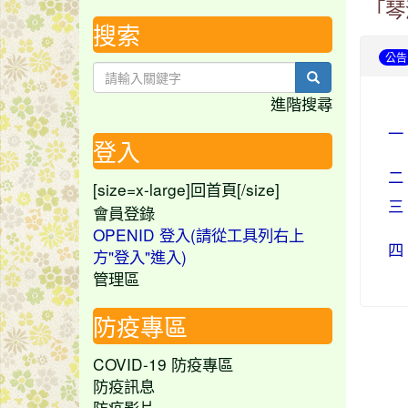
「琴
搜索
公告
search
進階搜尋
一
登入
二
[size=x-large]
[/size]
回首頁
三
會員登錄
OPENID 登入(請從工具列右上
四
方"登入"進入)
管理區
防疫專區
COVID-19 防疫專區
防疫訊息
防疫影片