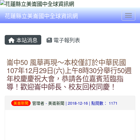
花蓮縣立美崙國中全球資訊網
Togg
本站消息
電子報列表
崙中50 風華再現〜本校僅訂於中華民國
107年12月29日(六)上午8時30分舉行50週
年校慶慶祝大會，恭請各位嘉賓蒞臨指
導！歡迎崙中師長、校友回校同慶！
管理者
-
美崙新聞
| 2018-12-16 | 點閱數： 1171
美崙新聞
image