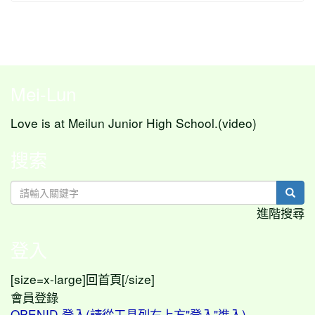
Mei-Lun
Love is at Meilun Junior High School.(video)
搜索
sear
進階搜尋
登入
[size=x-large]
[/size]
回首頁
會員登錄
OPENID 登入(請從工具列右上方"登入"進入)