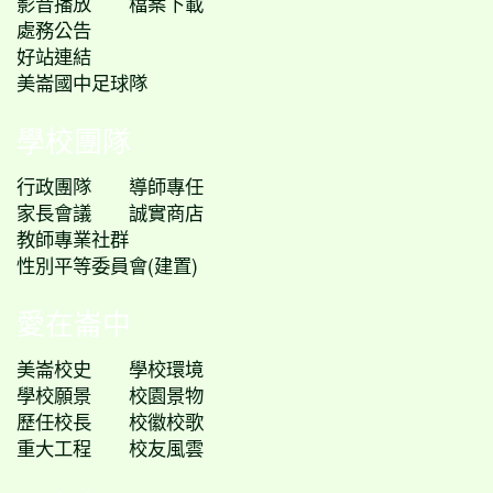
影音播放
檔案下載
處務公告
好站連結
美崙國中足球隊
學校團隊
行政團隊
導師專任
家長會議
誠實商店
教師專業社群
性別平等委員會(建置)
愛在崙中
美崙校史
學校環境
學校願景
校園景物
歷任校長
校徽校歌
重大工程
校友風雲