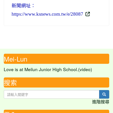
新聞網址：
https://www.ksnews.com.tw/e/28087
Mei-Lun
Love is at Meilun Junior High School.(video)
搜索
sear
進階搜尋