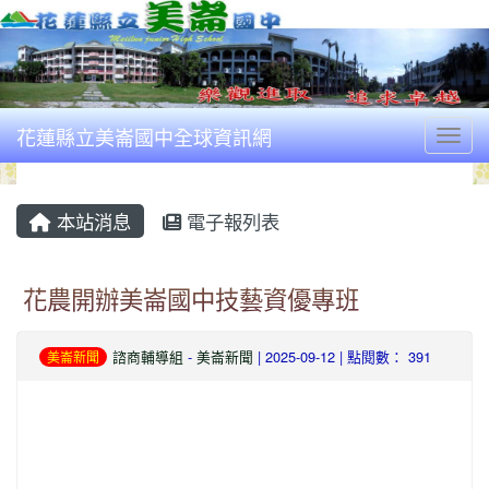
花蓮縣立美崙國中全球資訊網
Togg
本站消息
電子報列表
花農開辦美崙國中技藝資優專班
諮商輔導組
-
美崙新聞
| 2025-09-12 | 點閱數： 391
美崙新聞