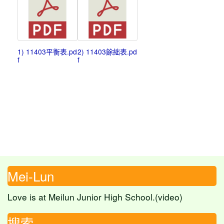
1) 11403平衡表.pd
2) 11403餘絀表.pd
f
f
Mei-Lun
Love is at Meilun Junior High School.(video)
搜索