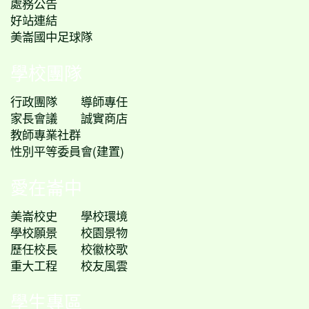
處務公告
好站連結
美崙國中足球隊
學校團隊
行政團隊
導師專任
家長會議
誠實商店
教師專業社群
性別平等委員會(建置)
愛在崙中
美崙校史
學校環境
學校願景
校園景物
歷任校長
校徽校歌
重大工程
校友風雲
學生專區