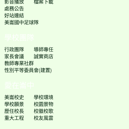
影音播放
檔案下載
處務公告
好站連結
美崙國中足球隊
學校團隊
行政團隊
導師專任
家長會議
誠實商店
教師專業社群
性別平等委員會(建置)
愛在崙中
美崙校史
學校環境
學校願景
校園景物
歷任校長
校徽校歌
重大工程
校友風雲