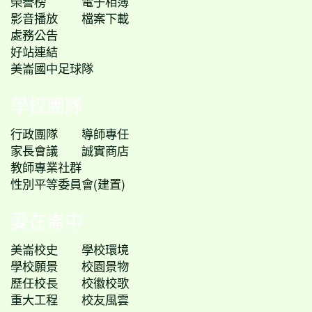
榮譽榜
電子相簿
影音播放
檔案下載
處務公告
好站連結
美崙國中足球隊
學校團隊
行政團隊
導師專任
家長會議
誠實商店
教師專業社群
性別平等委員會(建置)
愛在崙中
美崙校史
學校環境
學校願景
校園景物
歷任校長
校徽校歌
重大工程
校友風雲