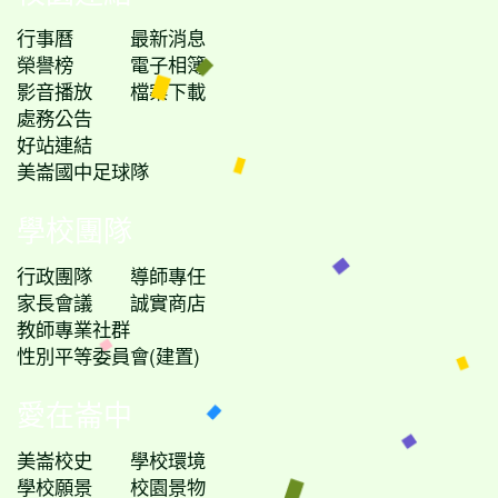
行事曆
最新消息
榮譽榜
電子相簿
影音播放
檔案下載
處務公告
好站連結
美崙國中足球隊
學校團隊
行政團隊
導師專任
家長會議
誠實商店
教師專業社群
性別平等委員會(建置)
愛在崙中
美崙校史
學校環境
學校願景
校園景物