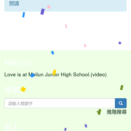
閱讀
Mei-Lun
Love is at Meilun Junior High School.(video)
搜索
sear
進階搜尋
登入