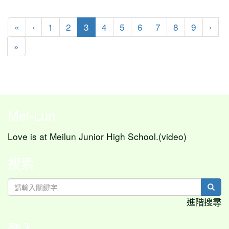
第一頁
上一頁
(目前頁次)
下一
«
‹
1
2
3
4
5
6
7
8
9
›
最後頁
»
Mei-Lun
Love is at Meilun Junior High School.(video)
搜索
sear
進階搜尋
登入