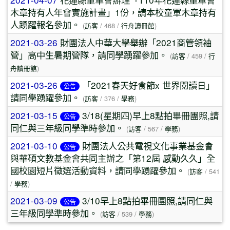
木章持有人年會實施計畫」1份，請本校童軍木章持有
人踴躍報名參加。
(
訪客
/ 468 /
行舟讀冊館
)
2021-03-26
財團法人中華大學舉辦「2021商管領袖
營」高中生暑期營隊，請同學踴躍參加。
(
訪客
/ 459 /
行
舟讀冊館
)
2021-03-26
「2021春天好食節x 世界閱讀日」
公告
請同學踴躍參加。
(
訪客
/ 376 /
學務
)
2021-03-15
3/18(星期四)早上8點拍畢冊團照,請
公告
同仁與三年級同學準時參加。
(
訪客
/ 567 /
學務
)
2021-03-10
財團法人公共電視文化事業基金會
公告
與華碩文教基金會共同主辦之「第12屆 感動久久」全
國校園短片徵選活動資料，請同學踴躍參加。
(
訪客
/ 541
/
學務
)
2021-03-09
3/10早上8點拍畢冊團照,請同仁與
公告
三年級同學準時參加。
(
訪客
/ 539 /
學務
)