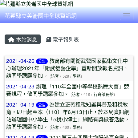
花蓮縣立美崙國中全球資訊網
Togg
本站消息
電子報列表
文章列表
2021-04-26
教育部有關衛武營國家藝術文化中
公告
心辦理2021年「衛武營藝企學」重新開放報名資訊，
請同學踴躍參加。
(
訪客
/ 528 /
學務
)
2021-04-23
辦理「110年全國中等學校熱舞大賽」競
賽規程，敬同學踴躍參加。
(
訪客
/ 418 /
行舟讀冊館
)
2021-04-19
為建立正確租稅知識與普及租稅教
公告
育，即日起至本（110）年6月13日止，於本局資訊網
站辦理國中小學生「e稅小博士」網路有獎徵答活動，
請同學踴躍參加。
(
訪客
/ 460 /
學務
)
2021-04-19
2021第三十四屆大墩陽光夏令營，
公告