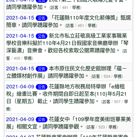
請同學踴躍參加。
(
訪客
/ 491 /
學務
)
2021-04-15
「花蓮縣110年度文化薪傳獎」甄選
公告
簡章，請同學踴躍參加。
(
訪客
/ 461 /
學務
)
2021-04-15
新北市私立莊敬高級工業家事職業
公告
學校音樂科擬於110年4月21日假國家音樂廳舉辦「琴
深藝濃」音樂會，歡迎各校索取公關票踴躍參加。
(
訪
客
/ 405 /
學務
)
2021-04-15
本市原住民文化歷史館辦理「蘊－
公告
立體媒材創作展」請同學踴躍參加。
(
訪客
/ 524 /
學務
)
2021-04-09
花蓮縣地方稅務局特舉辦「e繪租
公告
稅」繪畫比賽，收件期間自即日起至本(110)年5月21
日（星期五）截止，請同學生踴躍參加。
(
訪客
/ 507 /
學
務
)
2021-04-09
花蓮女中「109學年度美術班畢業美
公告
展」相關文宣，請同學踴躍參觀。
(
訪客
/ 523 /
學務
)
2021-04-07
花蓮縣童軍會辦理「110年花蓮縣童軍會