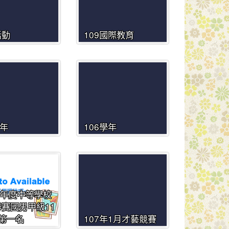
活動
109國際教育
學年
106學年
學年度中等學校
賽國男甲級11
第一名
107年1月才藝競賽