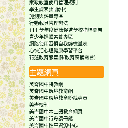
家政教室使用管理規則
學生課表(維護中)
施測與評量專區
行動載具管理辦法
111 學年度健康促進學校指標問卷
青少年媒體素養專區
網路使用習慣自我篩檢量表
心快活心理健康學習平台
花蓮教育熊蓋讚(教育廣播電台)
主題網頁
美崙國中特教網
美崙國中環境教育網
美崙國中環境教育粉絲專頁
美崙校刊
美崙國中本土語教育網頁
美崙國中行舟讀冊館
美崙國中性平資源中心