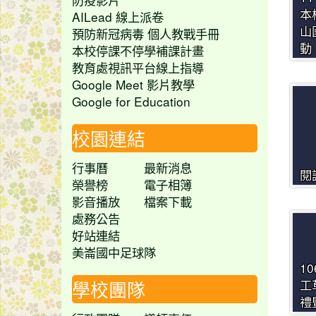
本
AILead 線上派卷
山
預防新冠病毒 個人教戰手冊
動
本校停課不停學補課計畫
教育處視訊平台線上指導
Google Meet 影片教學
Google for Education
校園連結
行事曆
最新消息
閱
榮譽榜
電子相簿
影音播放
檔案下載
處務公告
好站連結
美崙國中足球隊
1
學校團隊
工
禮