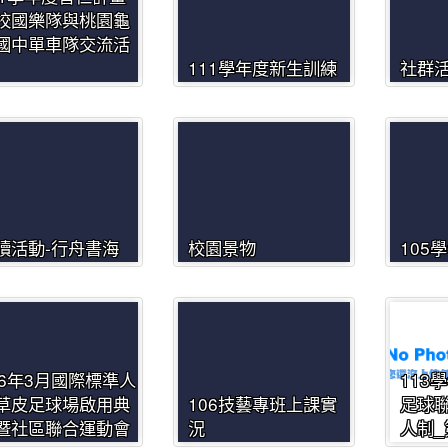
校國樂隊與桃園龜
國中單車隊交流活
111學年度新生訓練
社群
讀活動-行舟書海
校園景物
105
06年3月國際標準人
113
草皮足球場啟用典
106技藝專班上課實
足球聯
暨社區聯合運動會
況
人制_