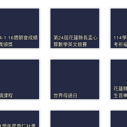
14-1 16週朝會成績
第24屆花蓮縣長盃心
114
異頒獎
算數學英文競賽
考祈
花蓮縣
讀課程
世界母語日
生音
11學年度普仁計畫