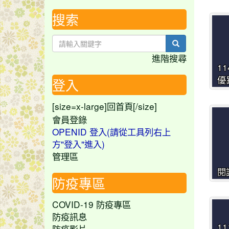
搜索
search
進階搜尋
1
優
登入
[size=x-large]
[/size]
回首頁
會員登錄
OPENID 登入(請從工具列右上
方"登入"進入)
管理區
閱
防疫專區
COVID-19 防疫專區
防疫訊息
1
防疫影片