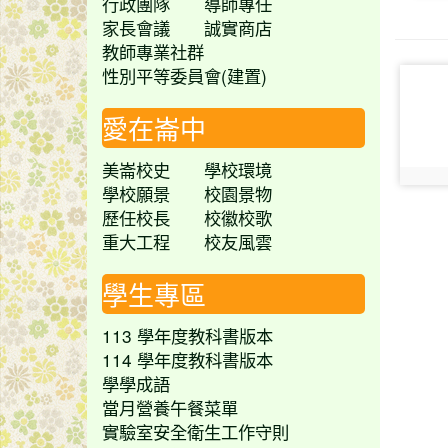
行政團隊
導師專任
家長會議
誠實商店
教師專業社群
性別平等委員會(建置)
phot
愛在崙中
美崙校史
學校環境
phot
學校願景
校園景物
歷任校長
校徽校歌
重大工程
校友風雲
學生專區
113 學年度教科書版本
114 學年度教科書版本
學學成語
當月營養午餐菜單
實驗室安全衛生工作守則