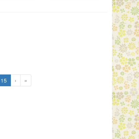
(目前頁次)
15
›
»